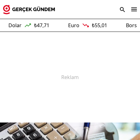
olar
₺47,71
Euro
₺55,01
Borsa