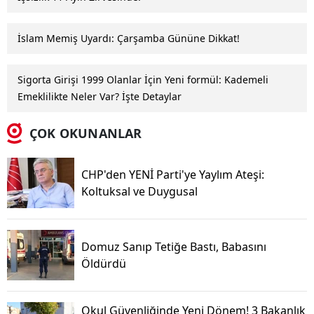
İslam Memiş Uyardı: Çarşamba Gününe Dikkat!
Sigorta Girişi 1999 Olanlar İçin Yeni formül: Kademeli
Emeklilikte Neler Var? İşte Detaylar
ÇOK OKUNANLAR
CHP'den YENİ Parti'ye Yaylım Ateşi:
Koltuksal ve Duygusal
Domuz Sanıp Tetiğe Bastı, Babasını
Öldürdü
Okul Güvenliğinde Yeni Dönem! 3 Bakanlık