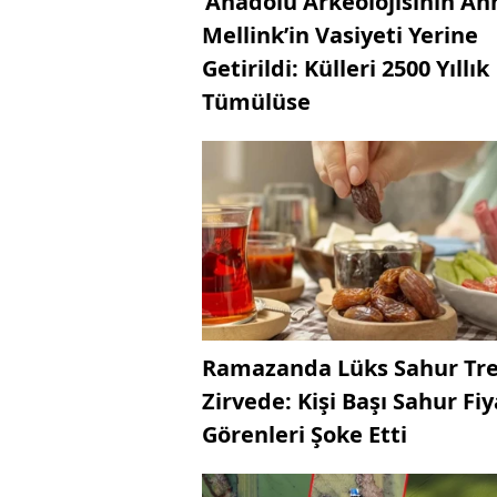
‘Anadolu Arkeolojisinin Ann
Mellink’in Vasiyeti Yerine
Getirildi: Külleri 2500 Yıllık
Tümülüse
Ramazanda Lüks Sahur Tr
Zirvede: Kişi Başı Sahur Fiy
Görenleri Şoke Etti