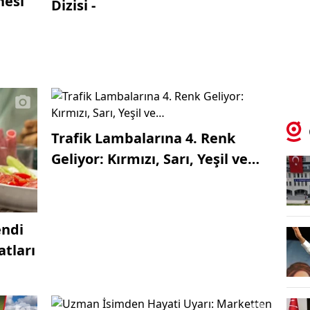
esi’
Dizisi -
Trafik Lambalarına 4. Renk
Geliyor: Kırmızı, Sarı, Yeşil ve…
endi
atları