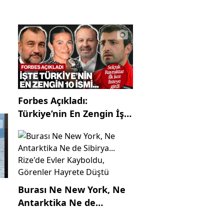
Forbes Açıkladı:
Türkiye’nin En Zengin İş
İnsanları Belli Oldu,
Selçuk Bayraktar İlk Kez
Listede
Burası Ne New York, Ne
Antarktika Ne de
Sibirya... Rize'de Evler