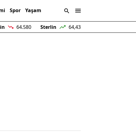
mi
Spor
Yaşam
oin
64.580
Sterlin
64,43