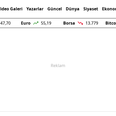
ideo Galeri
Yazarlar
Güncel
Dünya
Siyaset
Ekono
i İlanlar
47,70
Euro
55,19
Borsa
13.779
Bitc